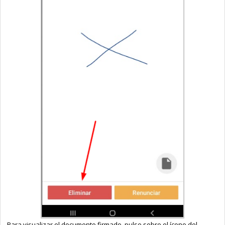
Para visualizar el documento firmado, pulse sobre el ícono del